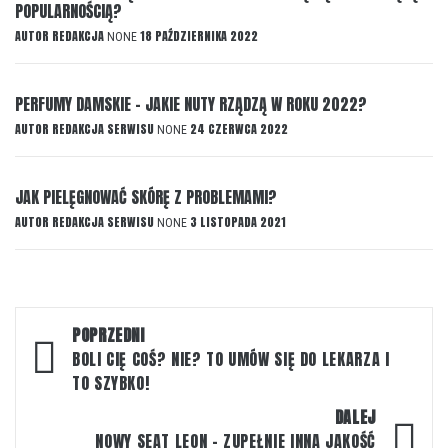
POPULARNOŚCIĄ?
AUTOR
REDAKCJA
18 PAŹDZIERNIKA 2022
NONE
PERFUMY DAMSKIE – JAKIE NUTY RZĄDZĄ W ROKU 2022?
AUTOR
REDAKCJA SERWISU
24 CZERWCA 2022
NONE
JAK PIELĘGNOWAĆ SKÓRĘ Z PROBLEMAMI?
AUTOR
REDAKCJA SERWISU
3 LISTOPADA 2021
NONE
Nawigacja
POPRZEDNI
wpisu
BOLI CIĘ COŚ? NIE? TO UMÓW SIĘ DO LEKARZA I
TO SZYBKO!
DALEJ
NOWY SEAT LEON – ZUPEŁNIE INNA JAKOŚĆ