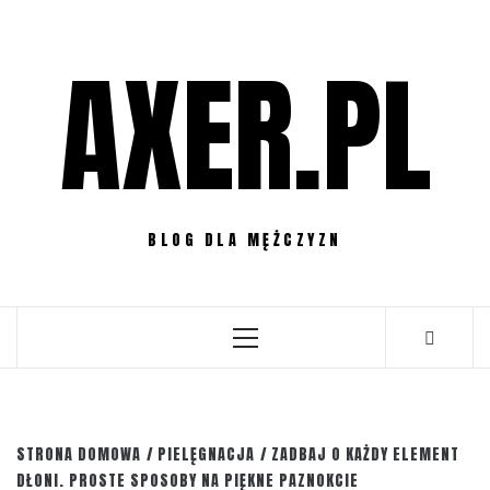
Przejdź
do
AXER.PL
treści
BLOG DLA MĘŻCZYZN
Menu
główne
STRONA DOMOWA
PIELĘGNACJA
ZADBAJ O KAŻDY ELEMENT
DŁONI. PROSTE SPOSOBY NA PIĘKNE PAZNOKCIE