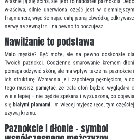
właśnie ją się ścina, ale jest to naddatek paznokcia. Jego
właściwa, silnie unerwiona część jest w ciemniejszym
fragmencie, więc ścinając całą jasną obwódkę, odkrywasz
nerwy na zewnątrz. I na pewno to poczujesz.
Nawilżanie to podstawa
Mało męskie? Być może, ale na pewno doskonałe dla
Twoich paznokci. Codzienne smarowanie kremem dłoni
pomaga odżywić skórę, ale ma wpływ także na paznokcie i
ich strukturę. Wzmacnia je i zapobiega pęknięciom, a do
tego musisz pamiętać, że cała dłoń będzie wyglądała o
wiele lepiej – nie będzie spękana i wysuszona, co objawia
się
białymi plamami
. Im więcej myjesz ręce, tym częściej
używaj kremu.
Paznokcie i dłonie – symbol
współczesnego mężczyzny