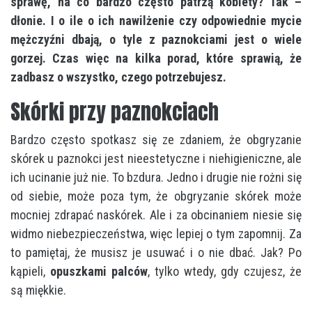
sprawę, na co bardzo często patrzą kobiety? Tak –
dłonie. I o ile o ich nawilżenie czy odpowiednie mycie
mężczyźni dbają, o tyle z paznokciami jest o wiele
gorzej. Czas więc na kilka porad, które sprawią, że
zadbasz o wszystko, czego potrzebujesz.
Skórki przy paznokciach
Bardzo często spotkasz się ze zdaniem, że obgryzanie
skórek u paznokci jest nieestetyczne i niehigieniczne, ale
ich ucinanie już nie. To bzdura. Jedno i drugie nie rożni się
od siebie, może poza tym, że obgryzanie skórek może
mocniej zdrapać naskórek. Ale i za obcinaniem niesie się
widmo niebezpieczeństwa, więc lepiej o tym zapomnij. Za
to pamiętaj, że musisz je usuwać i o nie dbać. Jak? Po
kąpieli,
opuszkami palców
, tylko wtedy, gdy czujesz, że
są miękkie.