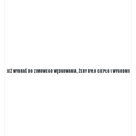
DZIEŻ WYBRAĆ DO ZIMOWEGO WĘDKOWANIA, ŻEBY BYŁO CIEPŁO I WYGODNIE?