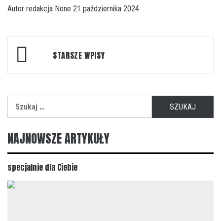
Autor
redakcja
None
21 października 2024
Nawigacja
STARSZE WPISY
po
wpisach
Szukaj:
NAJNOWSZE ARTYKUŁY
specjalnie dla Ciebie