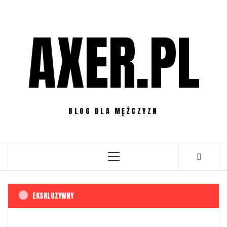
Przejdź
do
AXER.PL
treści
BLOG DLA MĘŻCZYZN
Menu
główne
EKSKLUZYWNY