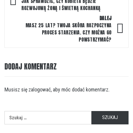
wpisu
JAK SPRAWDZIĆ, CZY KOBIETA BĘDZIE
ROZWOJOWĄ ŻONĄ I ŚWIETNĄ KOCHANKĄ
DALEJ
MASZ 25 LAT? TWOJA SKÓRA ROZPOCZYNA
PROCES STARZENIA. CZY MOŻNA GO
POWSTRZYMAĆ?
DODAJ KOMENTARZ
Musisz się
zalogować
, aby móc dodać komentarz.
Szukaj: