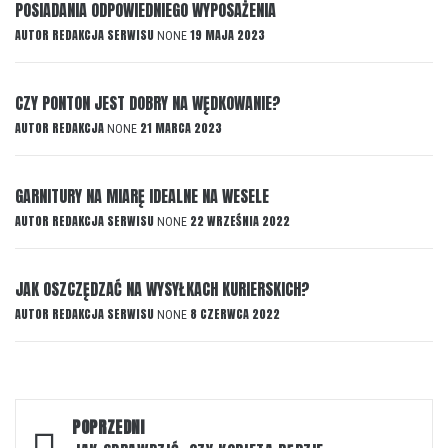
POSIADANIA ODPOWIEDNIEGO WYPOSAŻENIA
AUTOR
REDAKCJA SERWISU
19 MAJA 2023
NONE
CZY PONTON JEST DOBRY NA WĘDKOWANIE?
AUTOR
REDAKCJA
21 MARCA 2023
NONE
GARNITURY NA MIARĘ IDEALNE NA WESELE
AUTOR
REDAKCJA SERWISU
22 WRZEŚNIA 2022
NONE
JAK OSZCZĘDZAĆ NA WYSYŁKACH KURIERSKICH?
AUTOR
REDAKCJA SERWISU
8 CZERWCA 2022
NONE
Nawigacja
POPRZEDNI