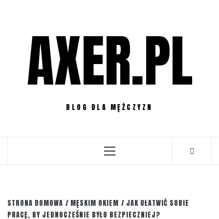
Przejdź
do
AXER.PL
treści
BLOG DLA MĘŻCZYZN
Menu
główne
STRONA DOMOWA
MĘSKIM OKIEM
JAK UŁATWIĆ SOBIE
PRACĘ, BY JEDNOCZEŚNIE BYŁO BEZPIECZNIEJ?