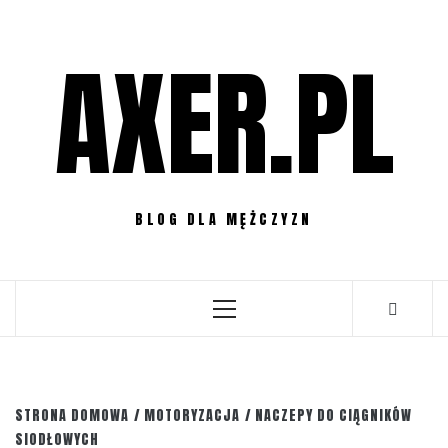
Przejdź
do
AXER.PL
treści
BLOG DLA MĘŻCZYZN
Menu
główne
STRONA DOMOWA
MOTORYZACJA
NACZEPY DO CIĄGNIKÓW
SIODŁOWYCH