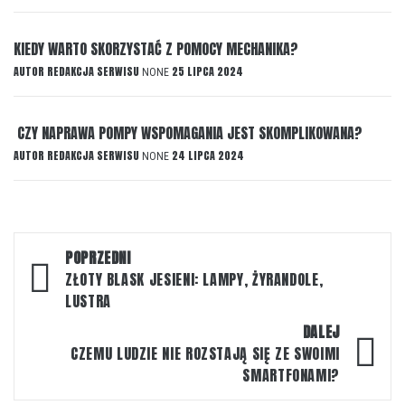
KIEDY WARTO SKORZYSTAĆ Z POMOCY MECHANIKA?
AUTOR
REDAKCJA SERWISU
25 LIPCA 2024
NONE
CZY NAPRAWA POMPY WSPOMAGANIA JEST SKOMPLIKOWANA?
AUTOR
REDAKCJA SERWISU
24 LIPCA 2024
NONE
Nawigacja
POPRZEDNI
wpisu
ZŁOTY BLASK JESIENI: LAMPY, ŻYRANDOLE,
LUSTRA
DALEJ
CZEMU LUDZIE NIE ROZSTAJĄ SIĘ ZE SWOIMI
SMARTFONAMI?