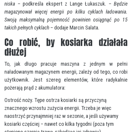
niska
– podkreśla ekspert z Lange Łukaszuk. –
B
ędzie
magazynował więcej energii po kilku cyklach ładowania.
Swoją maksymalną pojemność powinien osiągnąć po 15
takich pełnych cyklach
– dodaje Marcin Salata.
Co robić, by kosiarka działała
dłużej
To, jak długo pracuje maszyna z jednym w pełni
naładowanym magazynem energii, zależy od tego, co robi
użytkownik. Jest szereg elementów, które radykalnie
pożerają prąd z akumulatora:
Ostrość noży. Tępe ostrza kosiarki są przyczyną
znacznego wzrostu zużycia energii. Trzeba je więc
naostrzyć przynajmniej raz w sezonie, a jeśli używamy
kosiarki częściej – nawet co kilka tygodni (poza tym
stępione szarpią trawę, szkodząc jej zdrowiu).