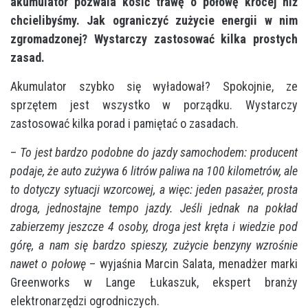
akumulator pozwala kosić trawę o połowę krócej niż
chcielibyśmy. Jak ograniczyć zużycie energii w nim
zgromadzonej? Wystarczy zastosować kilka prostych
zasad.
Akumulator szybko się wyładował? Spokojnie, ze
sprzętem jest wszystko w porządku. Wystarczy
zastosować kilka porad i pamiętać o zasadach.
–
To jest bardzo podobne do jazdy samochodem: producent
podaje, że auto zużywa 6 litrów paliwa na 100 kilometrów, ale
to dotyczy sytuacji wzorcowej, a więc: jeden pasażer, prosta
droga, jednostajne tempo jazdy. Jeśli jednak na pokład
zabierzemy jeszcze 4 osoby, droga jest kręta i wiedzie pod
górę, a nam się bardzo spieszy, zużycie benzyny wzrośnie
nawet o połowę
– wyjaśnia Marcin Salata, menadżer marki
Greenworks w Lange Łukaszuk, ekspert branży
elektronarzędzi ogrodniczych.