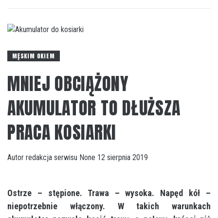
MĘSKIM OKIEM
MNIEJ OBCIĄŻONY
AKUMULATOR TO DŁUŻSZA
PRACA KOSIARKI
Autor
redakcja serwisu
None
12 sierpnia 2019
Ostrze – stępione. Trawa – wysoka. Napęd kół –
niepotrzebnie włączony. W takich warunkach