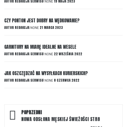
AUTOR
REDAKCJA SERWISU
19 MAJA 2023
NONE
CZY PONTON JEST DOBRY NA WĘDKOWANIE?
AUTOR
REDAKCJA
21 MARCA 2023
NONE
GARNITURY NA MIARĘ IDEALNE NA WESELE
AUTOR
REDAKCJA SERWISU
22 WRZEŚNIA 2022
NONE
JAK OSZCZĘDZAĆ NA WYSYŁKACH KURIERSKICH?
AUTOR
REDAKCJA SERWISU
8 CZERWCA 2022
NONE
Nawigacja
POPRZEDNI
wpisu
NOWA ODSŁONA MĘSKIEJ ŚWIEŻOŚCI STR8