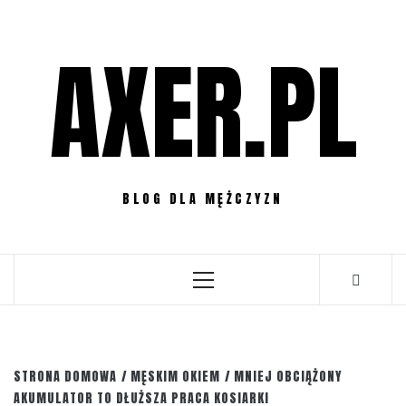
Przejdź
do
AXER.PL
treści
BLOG DLA MĘŻCZYZN
Menu
główne
STRONA DOMOWA
MĘSKIM OKIEM
MNIEJ OBCIĄŻONY
AKUMULATOR TO DŁUŻSZA PRACA KOSIARKI