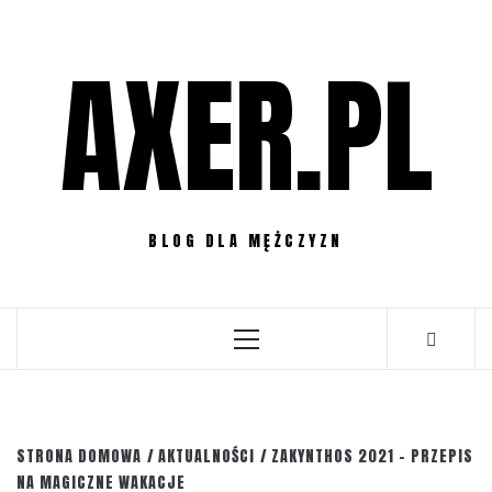
Przejdź
do
AXER.PL
treści
BLOG DLA MĘŻCZYZN
Menu
główne
STRONA DOMOWA
AKTUALNOŚCI
ZAKYNTHOS 2021 – PRZEPIS
NA MAGICZNE WAKACJE