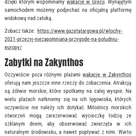
dzięki którym wspominamy
wakacje w Grecji
. Wynajętym
samochodem możemy podjechać na oficjalną platformę
widokową nad zatoką.
Zobacz także:
https://www.gazetatargowa.pl/wlochy-
2021-przezyj-niezapomniana-przygode-na-poludniu-
europy/
Zabytki na Zakynthos
Oczywiście poza różnymi plażami
wakacje w Zakynthos
oferują nam j
eszcze inne rzeczy do zobaczenia. Atrakcją
są żółwie morskie, które spotkamy na całej wyspie. Na
wielu plażach natkniemy się na ich lęgowiska, których
oczywiście nie należy ich dotykać. Miłośnicy morskich
stworzeń mogą zarezerwować wycieczkę łodzią ze
szklanym dnem, aby obserwować zwierzęta w ich
naturalnym środowisku, a nawet popływać z nimi. Warto