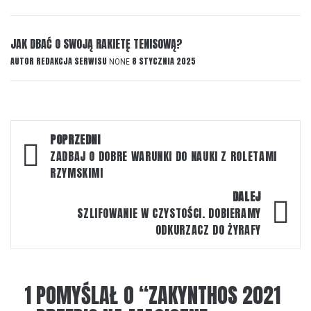
JAK DBAĆ O SWOJĄ RAKIETĘ TENISOWĄ?
AUTOR
REDAKCJA SERWISU
8 STYCZNIA 2025
NONE
Nawigacja
POPRZEDNI
wpisu
ZADBAJ O DOBRE WARUNKI DO NAUKI Z ROLETAMI
RZYMSKIMI
DALEJ
SZLIFOWANIE W CZYSTOŚCI. DOBIERAMY
ODKURZACZ DO ŻYRAFY
1 POMYŚLAŁ O “
ZAKYNTHOS 2021