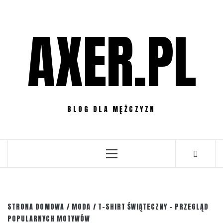
Przejdź
do
AXER.PL
treści
BLOG DLA MĘŻCZYZN
Menu
główne
STRONA DOMOWA
MODA
T-SHIRT ŚWIĄTECZNY – PRZEGLĄD
POPULARNYCH MOTYWÓW