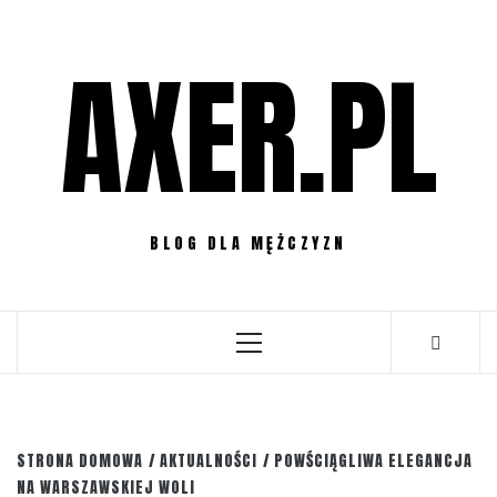
Przejdź
do
AXER.PL
treści
BLOG DLA MĘŻCZYZN
Menu
główne
STRONA DOMOWA
AKTUALNOŚCI
POWŚCIĄGLIWA ELEGANCJA
NA WARSZAWSKIEJ WOLI