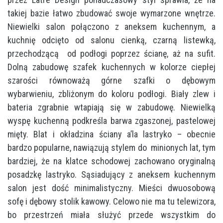
takiej bazie łatwo zbudować swoje wymarzone wnętrze.
Niewielki salon połączono z aneksem kuchennym, a
kuchnię odcięto od salonu cienką, czarną listewką,
przechodzącą od podłogi poprzez ścianę, aż na sufit.
Dolną zabudowę szafek kuchennych w kolorze ciepłej
szarości równoważą górne szafki o dębowym
wybarwieniu, zbliżonym do koloru podłogi. Biały zlew i
bateria zgrabnie wtapiają się w zabudowę. Niewielką
wyspę kuchenną podkreśla barwa zgaszonej, pastelowej
mięty. Blat i okładzina ściany a’la lastryko – obecnie
bardzo popularne, nawiązują stylem do minionych lat, tym
bardziej, że na klatce schodowej zachowano oryginalną
posadzkę lastryko. Sąsiadujący z aneksem kuchennym
salon jest dość minimalistyczny. Mieści dwuosobową
sofę i dębowy stolik kawowy. Celowo nie ma tu telewizora,
bo przestrzeń miała służyć przede wszystkim do