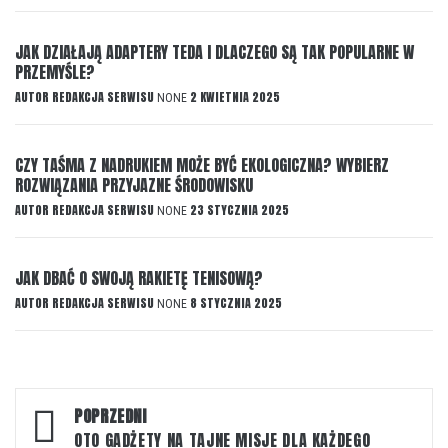
JAK DZIAŁAJĄ ADAPTERY TEDA I DLACZEGO SĄ TAK POPULARNE W
PRZEMYŚLE?
AUTOR
REDAKCJA SERWISU
2 KWIETNIA 2025
NONE
CZY TAŚMA Z NADRUKIEM MOŻE BYĆ EKOLOGICZNA? WYBIERZ
ROZWIĄZANIA PRZYJAZNE ŚRODOWISKU
AUTOR
REDAKCJA SERWISU
23 STYCZNIA 2025
NONE
JAK DBAĆ O SWOJĄ RAKIETĘ TENISOWĄ?
AUTOR
REDAKCJA SERWISU
8 STYCZNIA 2025
NONE
Nawigacja
POPRZEDNI
wpisu
OTO GADŻETY NA TAJNE MISJE DLA KAŻDEGO