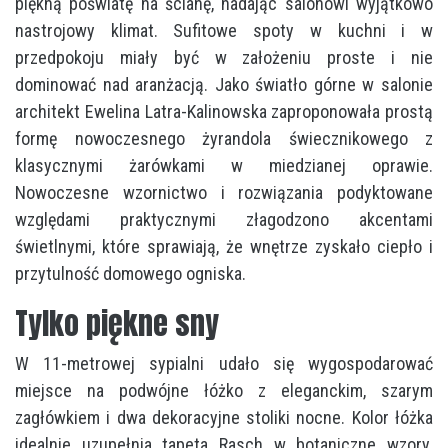
piękną poświatę na ścianę, nadając salonowi wyjątkowo
nastrojowy klimat. Sufitowe spoty w kuchni i w
przedpokoju miały być w założeniu proste i nie
dominować nad aranżacją. Jako światło górne w salonie
architekt Ewelina Latra-Kalinowska zaproponowała prostą
formę nowoczesnego żyrandola świecznikowego z
klasycznymi żarówkami w miedzianej oprawie.
Nowoczesne wzornictwo i rozwiązania podyktowane
względami praktycznymi złagodzono akcentami
świetlnymi, które sprawiają, że wnętrze zyskało ciepło i
przytulność domowego ogniska.
Tylko piękne sny
W 11-metrowej sypialni udało się wygospodarować
miejsce na podwójne łóżko z eleganckim, szarym
zagłówkiem i dwa dekoracyjne stoliki nocne. Kolor łóżka
idealnie uzupełnia tapeta Rasch w botaniczne wzory.