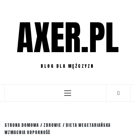
Przejdź
do
AXER.PL
treści
BLOG DLA MĘŻCZYZN
Menu
główne
STRONA DOMOWA
ZDROWIE
DIETA WEGETARIAŃSKA
WZMACNIA ODPORNOŚĆ