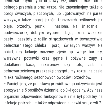
pełnoziarnistymi typu brązowy ryż, chleb i makaron z
pełnego przemiału oraz kasze. Nie zapominajmy także o
porcji świeżych, pieczonych, lub ugotowanych na parze
warzyw, a także dobrej jakości tłuszczach roślinnych jak
oleje, orzechy, pestki i nasiona. Na śniadanie i
podwieczorek, dobrym wyborem będą m.in. wszelkie
pasty i pasztety z roślin strączkowych w towarzystwie
pełnoziarnistego chleba i porcji świeżych warzyw. Na
obiad, czy kolację możemy zjeść np. wege burgery,
warzywne potrawki oraz gęste i pożywne zupy z
dodatkiem kasz, makaronów, czy tofu, zaś na
pełnowartościową przekąskę przygotujmy koktajl na bazie
mleka roślinnego, sezonowych owoców i orzechów.
– Pamiętajmy, że podstawą prawidłowego odżywiania jest
spożywanie 5 posiłków dziennie, co 3-4 godziny. Aby nasz
organizm odpowiednio funkcjonował i nie był podatny na
infekcje potrzebuje także odpowiedniej dawki snu, czyli 7-