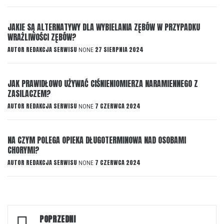
JAKIE SĄ ALTERNATYWY DLA WYBIELANIA ZĘBÓW W PRZYPADKU
WRAŻLIWOŚCI ZĘBÓW?
AUTOR
REDAKCJA SERWISU
27 SIERPNIA 2024
NONE
JAK PRAWIDŁOWO UŻYWAĆ CIŚNIENIOMIERZA NARAMIENNEGO Z
ZASILACZEM?
AUTOR
REDAKCJA SERWISU
7 CZERWCA 2024
NONE
NA CZYM POLEGA OPIEKA DŁUGOTERMINOWA NAD OSOBAMI
CHORYMI?
AUTOR
REDAKCJA SERWISU
7 CZERWCA 2024
NONE
Nawigacja
POPRZEDNI