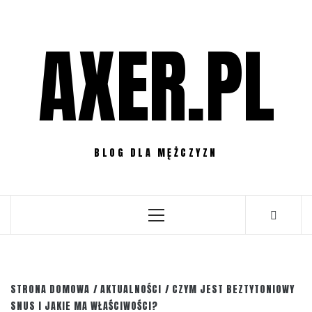
Przejdź
do
AXER.PL
treści
BLOG DLA MĘŻCZYZN
Menu
główne
STRONA DOMOWA
AKTUALNOŚCI
CZYM JEST BEZTYTONIOWY
SNUS I JAKIE MA WŁAŚCIWOŚCI?