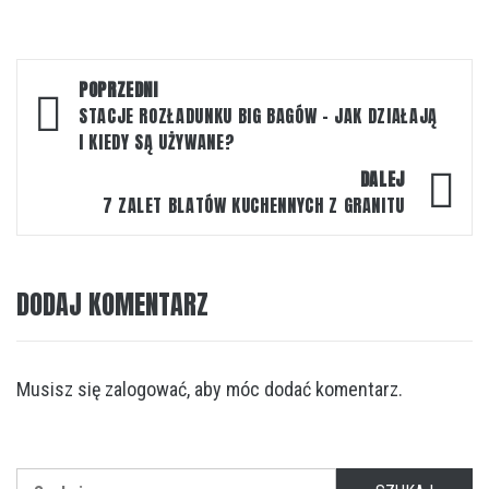
Nawigacja
POPRZEDNI
wpisu
STACJE ROZŁADUNKU BIG BAGÓW – JAK DZIAŁAJĄ
I KIEDY SĄ UŻYWANE?
DALEJ
7 ZALET BLATÓW KUCHENNYCH Z GRANITU
DODAJ KOMENTARZ
Musisz się
zalogować
, aby móc dodać komentarz.
Szukaj: