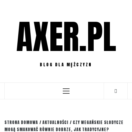
Przejdź
do
AXER.PL
treści
BLOG DLA MĘŻCZYZN
Menu
główne
STRONA DOMOWA
AKTUALNOŚCI
CZY WEGAŃSKIE SŁODYCZE
MOGĄ SMAKOWAĆ RÓWNIE DOBRZE, JAK TRADYCYJNE?