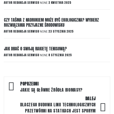
AUTOR
REDAKCJA SERWISU
2 KWIETNIA 2025
NONE
CZY TAŚMA Z NADRUKIEM MOŻE BYĆ EKOLOGICZNA? WYBIERZ
ROZWIĄZANIA PRZYJAZNE ŚRODOWISKU
AUTOR
REDAKCJA SERWISU
23 STYCZNIA 2025
NONE
JAK DBAĆ O SWOJĄ RAKIETĘ TENISOWĄ?
AUTOR
REDAKCJA SERWISU
8 STYCZNIA 2025
NONE
Nawigacja
POPRZEDNI
wpisu
JAKIE SĄ GŁÓWNE ŹRÓDŁA BIOMASY?
DALEJ
DLACZEGO BUDOWA LINII TECHNOLOGICZNYCH
PRZETWÓRNI NA STATKACH JEST SPORYM