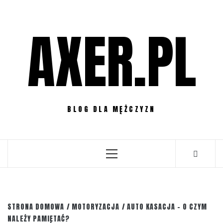
Przejdź
do
AXER.PL
treści
BLOG DLA MĘŻCZYZN
Menu
główne
STRONA DOMOWA
MOTORYZACJA
AUTO KASACJA – O CZYM
NALEŻY PAMIĘTAĆ?